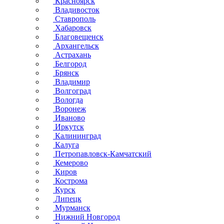
Красноярск
Владивосток
Ставрополь
Хабаровск
Благовещенск
Архангельск
Астрахань
Белгород
Брянск
Владимир
Волгоград
Вологда
Воронеж
Иваново
Иркутск
Калининград
Калуга
Петропавловск-Камчатский
Кемерово
Киров
Кострома
Курск
Липецк
Мурманск
Нижний Новгород