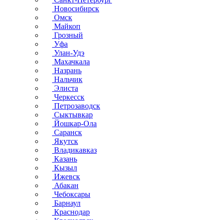
Новосибирск
Омск
Майкоп
Грозный
Уфа
Улан-Удэ
Махачкала
Назрань
Нальчик
Элиста
Черкесск
Петрозаводск
Сыктывкар
Йошкар-Ола
Саранск
Якутск
Владикавказ
Казань
Кызыл
Ижевск
Абакан
Чебоксары
Барнаул
Краснодар