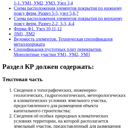
1-1. УМ1, УМ2, УМ3. Узел 3,4
Схема расположения элементов покрытия по нижнему
поясу ферм. Разрез 5-5, узел 5,6,7
Схема расположения элементов покрытия по верхнему
поясу ферм. Разрез 2-2, 3-3, 4-4
Ферма Ф1. Узел 10,11,12
ЛМ1, ЛМ2
Ведомость элементов. Техническая спецификация
металлопроката
Спецификация пустотных плит перекрытия.
Монолитные участки УМ1, УМ2, УМ3
Раздел КР должен содержать:
Текстовая часть
Сведения о топографических, инженерно-
геологических, гидрогеологических, метеорологических
и климатических условиях земельного участка,
предоставленного для размещения объекта
капитального строительства;
Сведения об особых природных климатических
условиях территории, на которой располагается
земельный участок, предоставленный для размещения