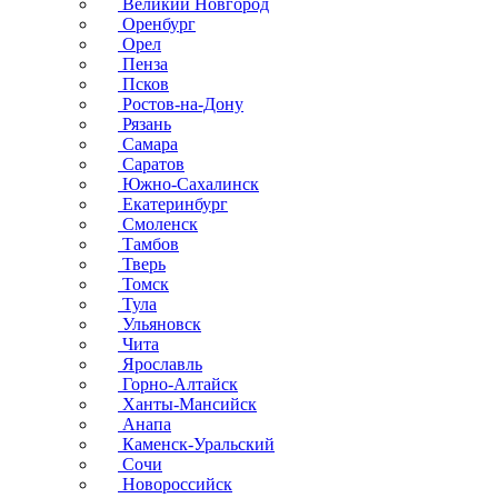
Великий Новгород
Оренбург
Орел
Пенза
Псков
Ростов-на-Дону
Рязань
Самара
Саратов
Южно-Сахалинск
Екатеринбург
Смоленск
Тамбов
Тверь
Томск
Тула
Ульяновск
Чита
Ярославль
Горно-Алтайск
Ханты-Мансийск
Анапа
Каменск-Уральский
Сочи
Новороссийск