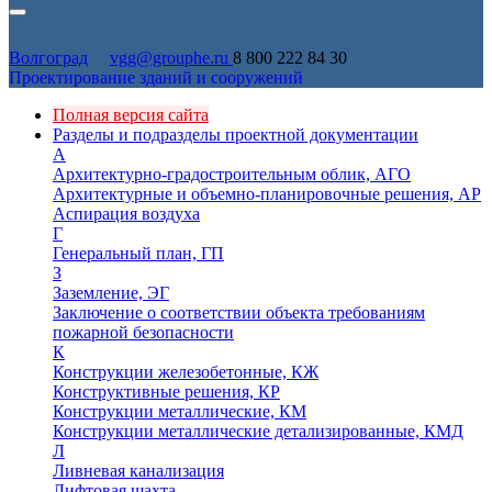
Волгоград
vgg@grouphe.ru
8 800 222 84 30
Проектирование зданий и сооружений
Полная версия сайта
Разделы и подразделы проектной документации
А
Архитектурно-градостроительным облик, АГО
Архитектурные и объемно-планировочные решения, АР
Аспирация воздуха
Г
Генеральный план, ГП
З
Заземление, ЭГ
Заключение о соответствии объекта требованиям
пожарной безопасности
К
Конструкции железобетонные, КЖ
Конструктивные решения, КР
Конструкции металлические, КМ
Конструкции металлические детализированные, КМД
Л
Ливневая канализация
Лифтовая шахта