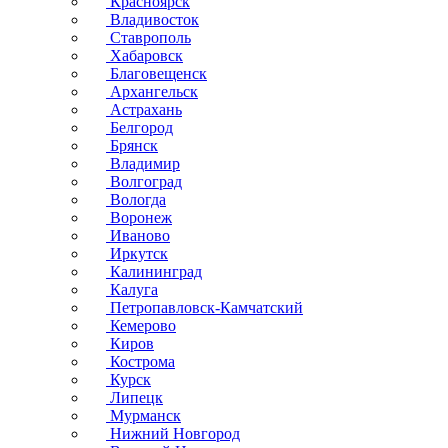
Красноярск
Владивосток
Ставрополь
Хабаровск
Благовещенск
Архангельск
Астрахань
Белгород
Брянск
Владимир
Волгоград
Вологда
Воронеж
Иваново
Иркутск
Калининград
Калуга
Петропавловск-Камчатский
Кемерово
Киров
Кострома
Курск
Липецк
Мурманск
Нижний Новгород