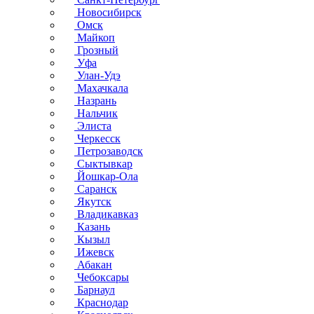
Новосибирск
Омск
Майкоп
Грозный
Уфа
Улан-Удэ
Махачкала
Назрань
Нальчик
Элиста
Черкесск
Петрозаводск
Сыктывкар
Йошкар-Ола
Саранск
Якутск
Владикавказ
Казань
Кызыл
Ижевск
Абакан
Чебоксары
Барнаул
Краснодар