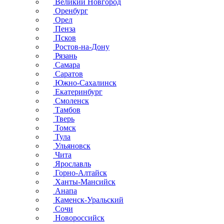
Великий Новгород
Оренбург
Орел
Пенза
Псков
Ростов-на-Дону
Рязань
Самара
Саратов
Южно-Сахалинск
Екатеринбург
Смоленск
Тамбов
Тверь
Томск
Тула
Ульяновск
Чита
Ярославль
Горно-Алтайск
Ханты-Мансийск
Анапа
Каменск-Уральский
Сочи
Новороссийск