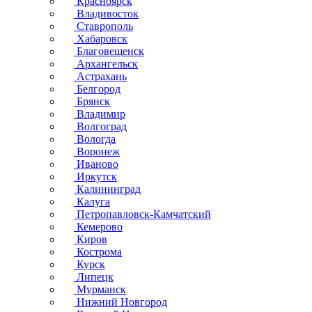
Красноярск
Владивосток
Ставрополь
Хабаровск
Благовещенск
Архангельск
Астрахань
Белгород
Брянск
Владимир
Волгоград
Вологда
Воронеж
Иваново
Иркутск
Калининград
Калуга
Петропавловск-Камчатский
Кемерово
Киров
Кострома
Курск
Липецк
Мурманск
Нижний Новгород