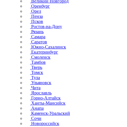
Великий Новгород
Оренбург
Орел
Пенза
Псков
Ростов-на-Дону
Рязань
Самара
Саратов
Южно-Сахалинск
Екатеринбург
Смоленск
Тамбов
Тверь
Томск
Тула
Ульяновск
Чита
Ярославль
Горно-Алтайск
Ханты-Мансийск
Анапа
Каменск-Уральский
Сочи
Новороссийск