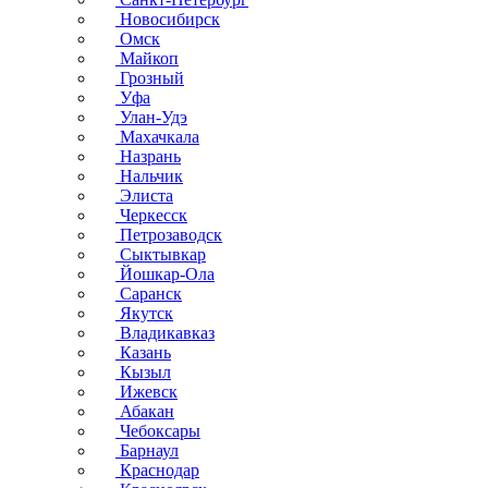
Новосибирск
Омск
Майкоп
Грозный
Уфа
Улан-Удэ
Махачкала
Назрань
Нальчик
Элиста
Черкесск
Петрозаводск
Сыктывкар
Йошкар-Ола
Саранск
Якутск
Владикавказ
Казань
Кызыл
Ижевск
Абакан
Чебоксары
Барнаул
Краснодар