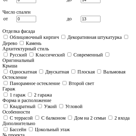
Число спален
от
до
Отделка фасада
Облицовочный кирпич
Декоративная штукатурка
Дерево
Камень
Архитектурный стиль
Русский
Классический
Современный
Оригинальный
Крыша
Односкатная
Двускатная
Плоская
Вальмовая
Остекление
Панорамное остекление
Второй свет
Гараж
1 гараж
2 гаража
Форма и расположение
Квадратный
Узкий
Угловой
Особенности
С террасой
С балконом
Дом на 2 семьи
2 входа
Дополнительно
Бассейн
Цокольный этаж
№ проекта