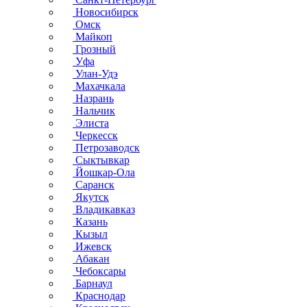
Новосибирск
Омск
Майкоп
Грозный
Уфа
Улан-Удэ
Махачкала
Назрань
Нальчик
Элиста
Черкесск
Петрозаводск
Сыктывкар
Йошкар-Ола
Саранск
Якутск
Владикавказ
Казань
Кызыл
Ижевск
Абакан
Чебоксары
Барнаул
Краснодар