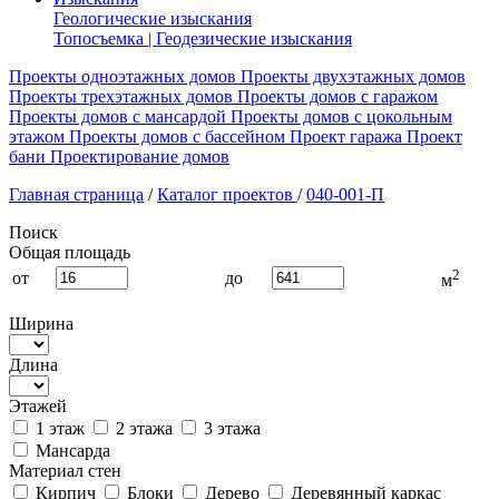
Геологические изыскания
Топосъемка | Геодезические изыскания
Проекты одноэтажных домов
Проекты двухэтажных домов
Проекты трехэтажных домов
Проекты домов с гаражом
Проекты домов с мансардой
Проекты домов с цокольным
этажом
Проекты домов с бассейном
Проект гаража
Проект
бани
Проектирование домов
Главная страница
/
Каталог проектов
/
040-001-П
Поиск
Общая площадь
2
от
до
м
Ширина
Длина
Этажей
1 этаж
2 этажа
3 этажа
Мансарда
Материал стен
Кирпич
Блоки
Дерево
Деревянный каркас