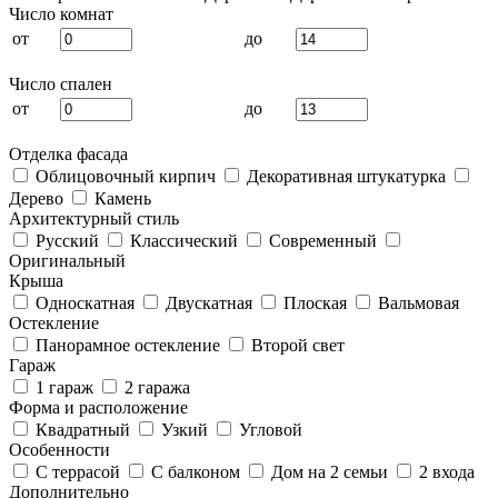
Число комнат
от
до
Число спален
от
до
Отделка фасада
Облицовочный кирпич
Декоративная штукатурка
Дерево
Камень
Архитектурный стиль
Русский
Классический
Современный
Оригинальный
Крыша
Односкатная
Двускатная
Плоская
Вальмовая
Остекление
Панорамное остекление
Второй свет
Гараж
1 гараж
2 гаража
Форма и расположение
Квадратный
Узкий
Угловой
Особенности
С террасой
С балконом
Дом на 2 семьи
2 входа
Дополнительно