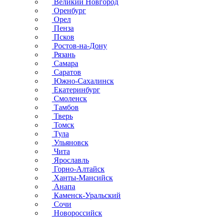
Великий Новгород
Оренбург
Орел
Пенза
Псков
Ростов-на-Дону
Рязань
Самара
Саратов
Южно-Сахалинск
Екатеринбург
Смоленск
Тамбов
Тверь
Томск
Тула
Ульяновск
Чита
Ярославль
Горно-Алтайск
Ханты-Мансийск
Анапа
Каменск-Уральский
Сочи
Новороссийск