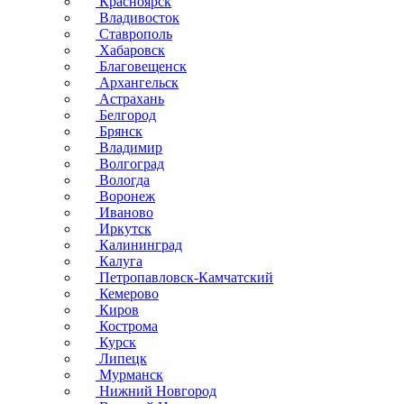
Красноярск
Владивосток
Ставрополь
Хабаровск
Благовещенск
Архангельск
Астрахань
Белгород
Брянск
Владимир
Волгоград
Вологда
Воронеж
Иваново
Иркутск
Калининград
Калуга
Петропавловск-Камчатский
Кемерово
Киров
Кострома
Курск
Липецк
Мурманск
Нижний Новгород